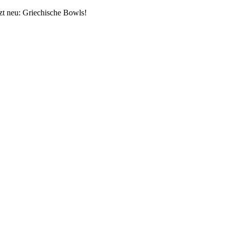
Skip
tzt neu: Griechische Bowls!
to
content