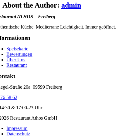
Facebook
X
Bluesky
Reddit
LinkedIn
WhatsApp
Telegram
Tumblr
Xing
Email
Copy
About the Author:
admin
Link
staurant ATHOS – Freiberg
thentische Küche. Mediterrane Leichtigkeit. Immer geöffnet.
formationen
Speisekarte
Bewertungen
Über Uns
Restaurant
ontakt
egel-Straße 20a, 09599 Freiberg
76 58 62
14:30 & 17:00-23 Uhr
2026 Restaurant Athos GmbH
Impressum
Datenschutz