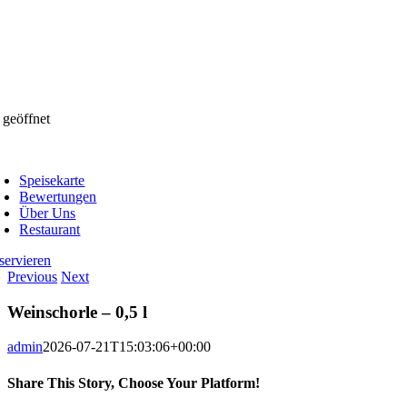
 geöffnet
oggle
avigation
Speisekarte
Bewertungen
Über Uns
Restaurant
servieren
Previous
Next
Weinschorle – 0,5 l
admin
2026-07-21T15:03:06+00:00
Share This Story, Choose Your Platform!