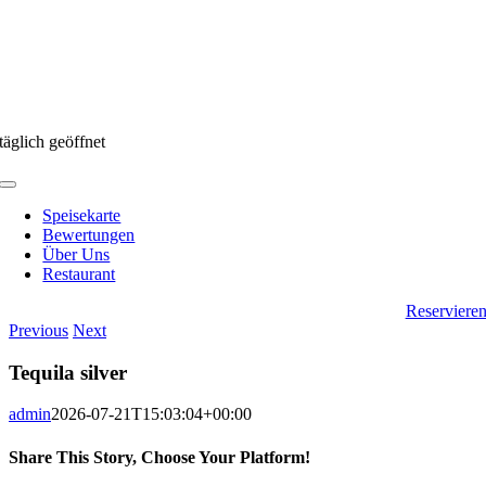
täglich geöffnet
Toggle
Navigation
Speisekarte
Bewertungen
Über Uns
Restaurant
Reserviere
Previous
Next
Tequila silver
admin
2026-07-21T15:03:04+00:00
Share This Story, Choose Your Platform!