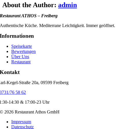
Facebook
X
Bluesky
Reddit
LinkedIn
WhatsApp
Telegram
Tumblr
Xing
Email
Copy
About the Author:
admin
Link
Restaurant ATHOS – Freiberg
Authentische Küche. Mediterrane Leichtigkeit. Immer geöffnet.
Informationen
Speisekarte
Bewertungen
Über Uns
Restaurant
Kontakt
arl-Kegel-Straße 20a, 09599 Freiberg
3731/76 58 62
1:30-14:30 & 17:00-23 Uhr
© 2026 Restaurant Athos GmbH
Impressum
Datenschutz