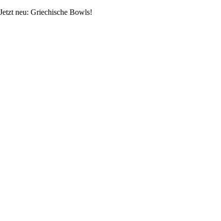
Skip
Jetzt neu: Griechische Bowls!
to
content