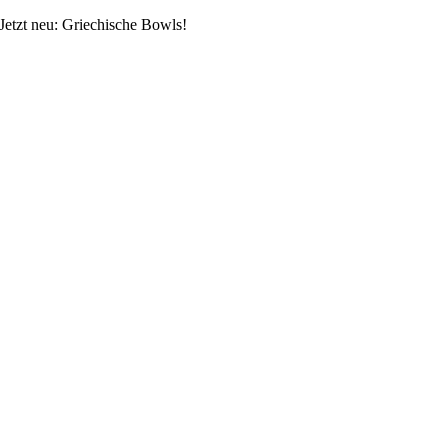
Skip
Jetzt neu: Griechische Bowls!
to
content