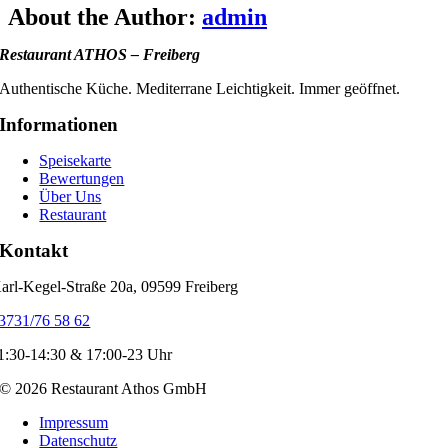
Facebook
X
Bluesky
Reddit
LinkedIn
WhatsApp
Telegram
Tumblr
Xing
Email
Copy
About the Author:
admin
Link
Restaurant ATHOS – Freiberg
Authentische Küche. Mediterrane Leichtigkeit. Immer geöffnet.
Informationen
Speisekarte
Bewertungen
Über Uns
Restaurant
Kontakt
arl-Kegel-Straße 20a, 09599 Freiberg
3731/76 58 62
1:30-14:30 & 17:00-23 Uhr
© 2026 Restaurant Athos GmbH
Impressum
Datenschutz