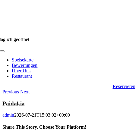
täglich geöffnet
Toggle
Navigation
Speisekarte
Bewertungen
Über Uns
Restaurant
Reserviere
Previous
Next
Paidakia
admin
2026-07-21T15:03:02+00:00
Share This Story, Choose Your Platform!