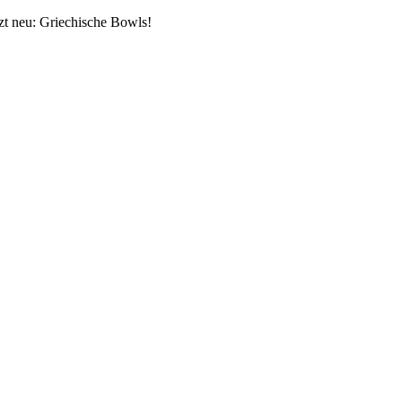
Skip
tzt neu: Griechische Bowls!
to
content