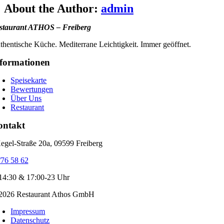
Facebook
X
Bluesky
Reddit
LinkedIn
WhatsApp
Telegram
Tumblr
Xing
Email
Copy
About the Author:
admin
Link
staurant ATHOS – Freiberg
thentische Küche. Mediterrane Leichtigkeit. Immer geöffnet.
formationen
Speisekarte
Bewertungen
Über Uns
Restaurant
ontakt
egel-Straße 20a, 09599 Freiberg
76 58 62
14:30 & 17:00-23 Uhr
2026 Restaurant Athos GmbH
Impressum
Datenschutz