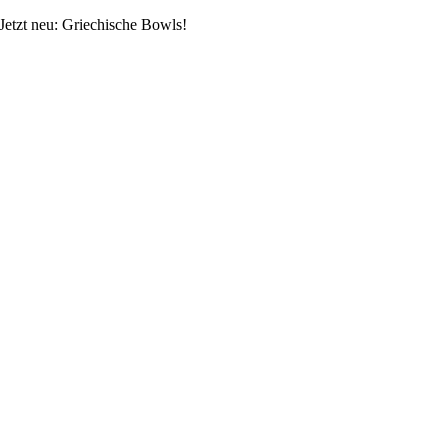
Skip
Jetzt neu: Griechische Bowls!
to
content